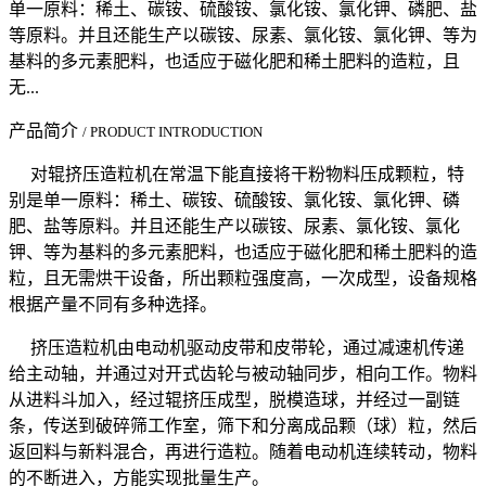
单一原料：稀土、碳铵、硫酸铵、氯化铵、氯化钾、磷肥、盐
等原料。并且还能生产以碳铵、尿素、氯化铵、氯化钾、等为
基料的多元素肥料，也适应于磁化肥和稀土肥料的造粒，且
无...
产品简介
/ PRODUCT INTRODUCTION
对辊挤压造粒机在常温下能直接将干粉物料压成颗粒，特
别是单一原料：稀土、碳铵、硫酸铵、氯化铵、氯化钾、磷
肥、盐等原料。并且还能生产以碳铵、尿素、氯化铵、氯化
钾、等为基料的多元素肥料，也适应于磁化肥和稀土肥料的造
粒，且无需烘干设备，所出颗粒强度高，一次成型，设备规格
根据产量不同有多种选择。
挤压造粒机由电动机驱动皮带和皮带轮，通过减速机传递
给主动轴，并通过对开式齿轮与被动轴同步，相向工作。物料
从进料斗加入，经过辊挤压成型，脱模造球，并经过一副链
条，传送到破碎筛工作室，筛下和分离成品颗（球）粒，然后
返回料与新料混合，再进行造粒。随着电动机连续转动，物料
的不断进入，方能实现批量生产。