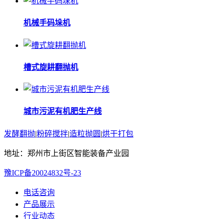
机械手码垛机
槽式旋耕翻抛机
城市污泥有机肥生产线
发酵翻抛
|
粉碎搅拌
|
造粒抛圆
|
烘干打包
地址：郑州市上街区智能装备产业园
豫ICP备20024832号-23
电话咨询
产品展示
行业动态