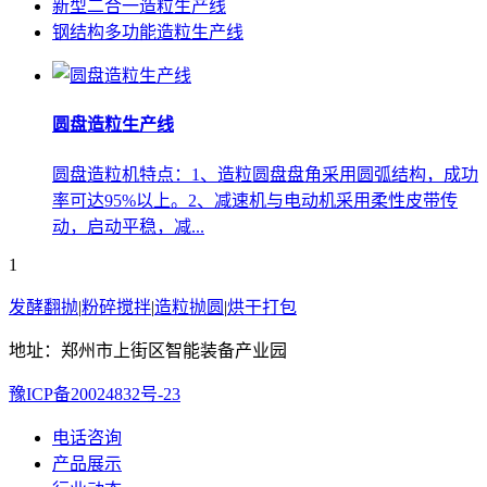
新型二合一造粒生产线
钢结构多功能造粒生产线
圆盘造粒生产线
圆盘造粒机特点：1、造粒圆盘盘角采用圆弧结构，成功
率可达95%以上。2、减速机与电动机采用柔性皮带传
动，启动平稳，减...
1
发酵翻抛
|
粉碎搅拌
|
造粒抛圆
|
烘干打包
地址：郑州市上街区智能装备产业园
豫ICP备20024832号-23
电话咨询
产品展示