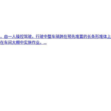
，由一人操控驾驶。行驶中整车骑跨在预先堆置的长条形堆体上
车间大棚中实施作业。...