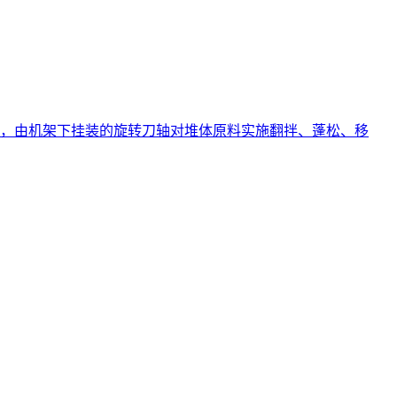
，由机架下挂装的旋转刀轴对堆体原料实施翻拌、蓬松、移