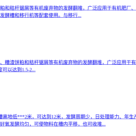
粕和秸杆锯屑等有机废弃物的发酵翻堆，广泛应用于有机肥厂、
酵槽和移行机等配套使用。与移行...
、糟渣饼粕和秸杆锯屑等有机废弃物的发酵翻堆，广泛应用于有
到1.5-2...
槽离地低***2米，可达到12米，发酵周期少，日处理能力、
氧发酵均匀，可使物料在槽内平移，也可收堆...