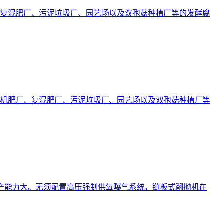
复混肥厂、污泥垃圾厂、园艺场以及双孢菇种植厂等的发酵腐
机肥厂、复混肥厂、污泥垃圾厂、园艺场以及双孢菇种植厂等
年生产能力大。无须配置高压强制供氧曝气系统，链板式翻抛机在