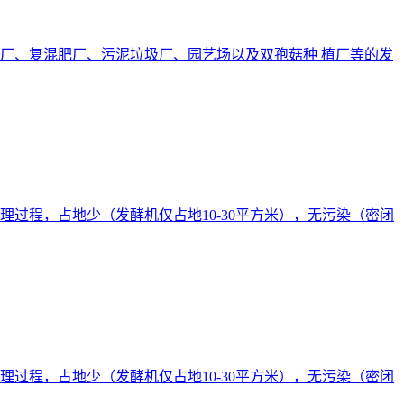
厂、复混肥厂、污泥垃圾厂、园艺场以及双孢菇种 植厂等的发
过程，占地少（发酵机仅占地10-30平方米），无污染（密闭
过程，占地少（发酵机仅占地10-30平方米），无污染（密闭